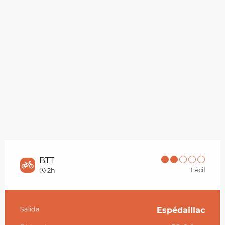
BTT
Fácil
2h
Salida
Espédaillac
Información práctica