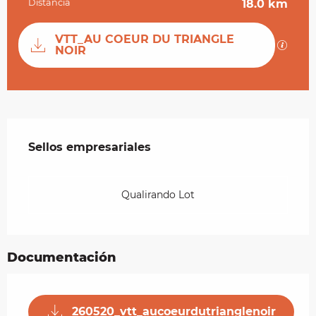
Distancia
18.0 km
Documentación
VTT_AU COEUR DU TRIANGLE
Los ar
NOIR
Oferta de prestaciones
Sellos empresariales
Sellos empresariales
Qualirando Lot
Documentación
260520_vtt_aucoeurdutrianglenoir