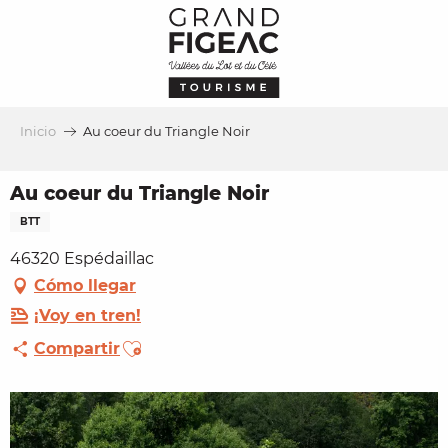
Aller
au
contenu
principal
Inicio
Au coeur du Triangle Noir
Au coeur du Triangle Noir
BTT
46320 Espédaillac
Cómo llegar
¡Voy en tren!
Ajouter aux favoris
Compartir