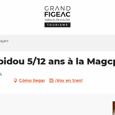
ajarc
idou 5/12 ans à la Magc
4
Cómo llegar
¡Voy en tren!