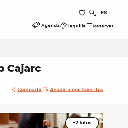
ES
Buscar
Voir les favoris
Agenda
Taquilla
Reservar
p Cajarc
Ajouter aux favoris
Compartir
Añadir a mis favoritos
+2 fotos