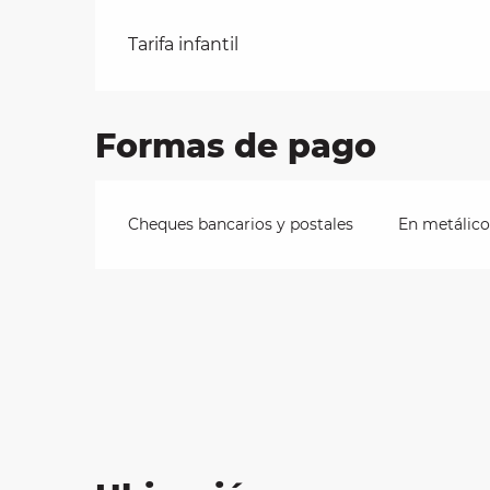
Tarifas 2026
Tarifa infantil
les
ra
 y
Formas de pago
Cheques bancarios y postales
En metálico