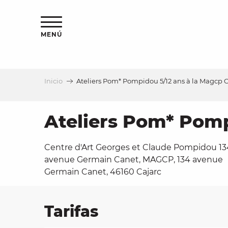
Aller
au
contenu
MENÚ
principal
Inicio
Ateliers Pom* Pompidou 5/12 ans à la Magcp C
a
Ateliers Pom* Pomp
Centre d'Art Georges et Claude Pompidou 13
avenue Germain Canet, MAGCP, 134 avenue
Germain Canet, 46160 Cajarc
Tarifas