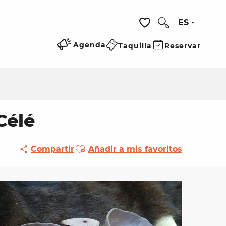
ES
Buscar
Voir les favoris
Agenda
Taquilla
Reservar
Célé
Ajouter aux favoris
Compartir
Añadir a mis favoritos