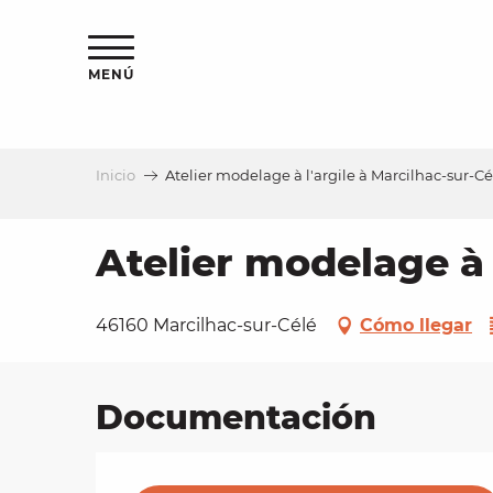
Aller
au
contenu
MENÚ
principal
Inicio
Atelier modelage à l'argile à Marcilhac-sur-Cé
a
Atelier modelage à 
46160 Marcilhac-sur-Célé
Cómo llegar
Documentación