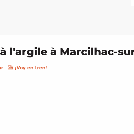
 l'argile à Marcilhac-su
ar
¡Voy en tren!