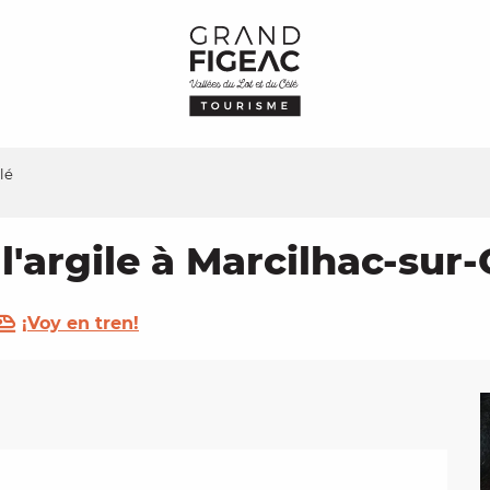
lé
l'argile à Marcilhac-sur-
¡Voy en tren!