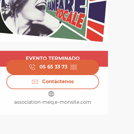
Horarios y datos de 
EVENTO TERMINADO
05 65 33 73
▒▒
Contáctenos
association-meq.e-monsite.com