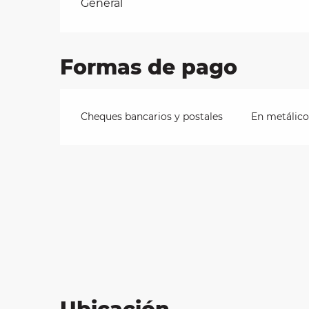
Tarifas 2026
General
les
Formas de pago
ra
 y
Cheques bancarios y postales
En metálico