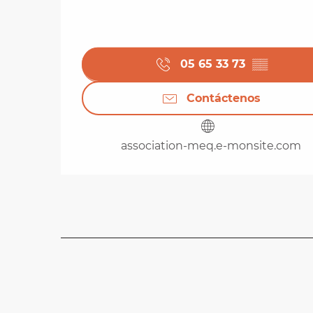
05 65 33 73
▒▒
Contáctenos
association-meq.e-monsite.com