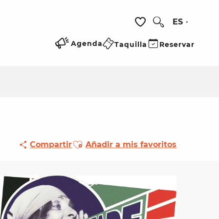
ES
Buscar
Voir les favoris
Agenda
Taquilla
Reservar
Ajouter aux favoris
Compartir
Añadir a mis favoritos