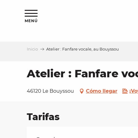
Aller
au
contenu
MENÚ
principal
Inicio
Atelier : Fanfare vocale, au Bouyssou
a
Atelier : Fanfare v
46120 Le Bouyssou
Cómo llegar
¡Vo
Tarifas