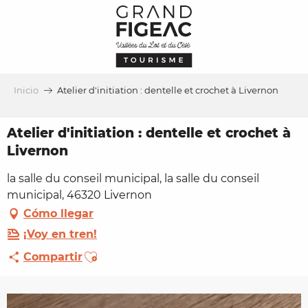
Aller
au
contenu
principal
Inicio
Atelier d'initiation : dentelle et crochet à Livernon
Atelier d'initiation : dentelle et crochet à
Livernon
la salle du conseil municipal, la salle du conseil
municipal, 46320 Livernon
Cómo llegar
¡Voy en tren!
Ajouter aux favoris
Compartir