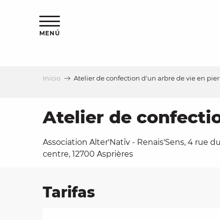
Aller
au
contenu
MENÚ
principal
Inicio
Atelier de confection d'un arbre de vie en pier
a
Atelier de confecti
Association Alter'Natîv - Renais'Sens, 4 rue d
centre, 12700 Asprières
Tarifas