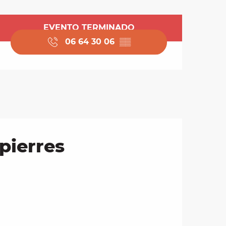
Horarios y datos de 
EVENTO TERMINADO
06 64 30 06
▒▒
 pierres