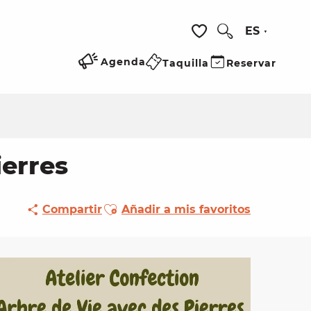
ES
Buscar
Voir les favoris
Agenda
Taquilla
Reservar
ierres
Ajouter aux favoris
Compartir
Añadir a mis favoritos