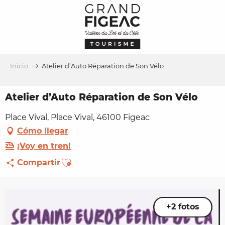
Aller
au
contenu
principal
Inicio
Atelier d’Auto Réparation de Son Vélo
Atelier d’Auto Réparation de Son Vélo
Place Vival, Place Vival, 46100 Figeac
Cómo llegar
¡Voy en tren!
Ajouter aux favoris
Compartir
+2 fotos