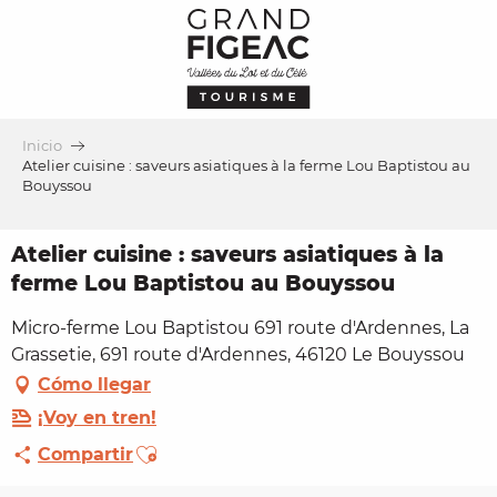
Aller
au
contenu
principal
Inicio
Atelier cuisine : saveurs asiatiques à la ferme Lou Baptistou au
Bouyssou
Atelier cuisine : saveurs asiatiques à la
ferme Lou Baptistou au Bouyssou
Micro-ferme Lou Baptistou 691 route d'Ardennes, La
Grassetie, 691 route d'Ardennes, 46120 Le Bouyssou
Cómo llegar
¡Voy en tren!
Ajouter aux favoris
Compartir