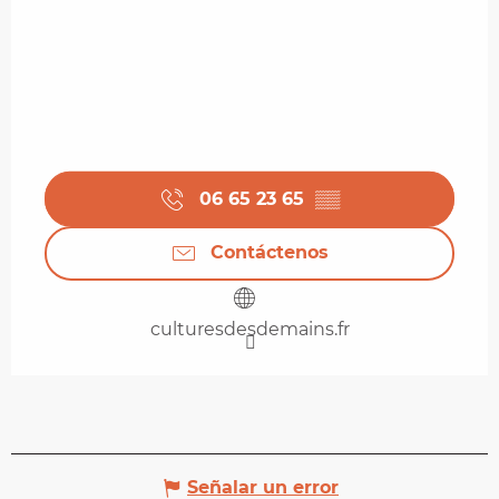
06 65 23 65
▒▒
Contáctenos
culturesdesdemains.fr
Señalar un error