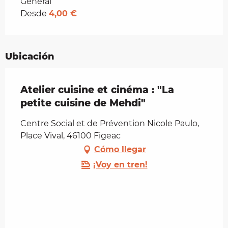
Tarifas 2026
General
Desde
4,00 €
Ubicación
Atelier cuisine et cinéma : "La
petite cuisine de Mehdi"
Centre Social et de Prévention Nicole Paulo,
Place Vival, 46100 Figeac
Cómo llegar
¡Voy en tren!