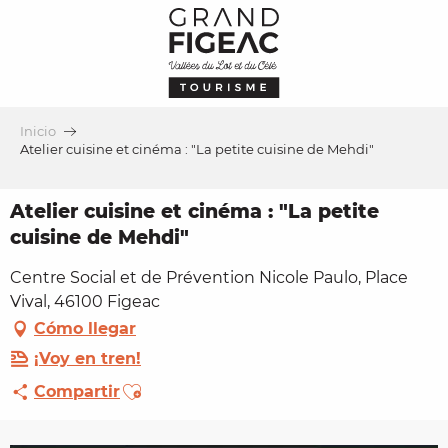
Aller
au
contenu
principal
Inicio
Atelier cuisine et cinéma : "La petite cuisine de Mehdi"
Atelier cuisine et cinéma : "La petite
cuisine de Mehdi"
Centre Social et de Prévention Nicole Paulo, Place
Vival, 46100 Figeac
Cómo llegar
¡Voy en tren!
Ajouter aux favoris
Compartir