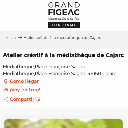
Aller
au
contenu
principal
Inicio
Atelier créatif à la médiathèque de Cajarc
Atelier créatif à la médiathèque de Cajarc
Médiathèque,Place Françoise Sagan,
Médiathèque,Place Françoise Sagan, 46160 Cajarc
Cómo llegar
¡Voy en tren!
Ajouter aux favoris
Compartir