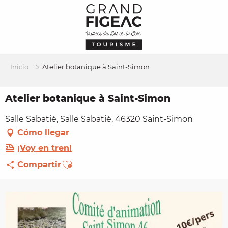
Aller
au
contenu
principal
Inicio
Atelier botanique à Saint-Simon
Atelier botanique à Saint-Simon
Salle Sabatié, Salle Sabatié, 46320 Saint-Simon
Cómo llegar
¡Voy en tren!
Ajouter aux favoris
Compartir