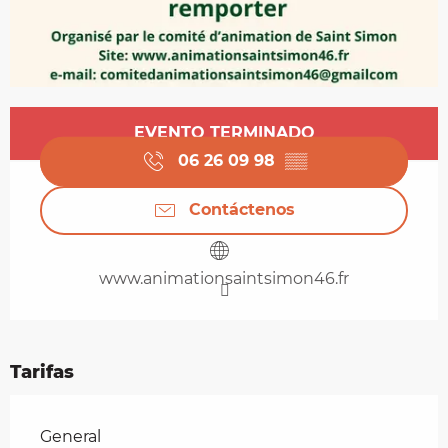
Horarios y datos de contacto
EVENTO TERMINADO
06 26 09 98
▒▒
Contáctenos
www.animationsaintsimon46.fr
Tarifas
Tarifas 2026
General