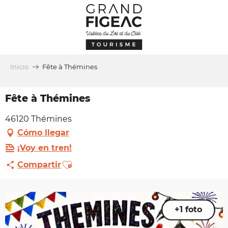
Aller
au
contenu
principal
Inicio
Fête à Thémines
Fête à Thémines
46120 Thémines
Cómo llegar
¡Voy en tren!
Ajouter aux favoris
Compartir
+1 foto