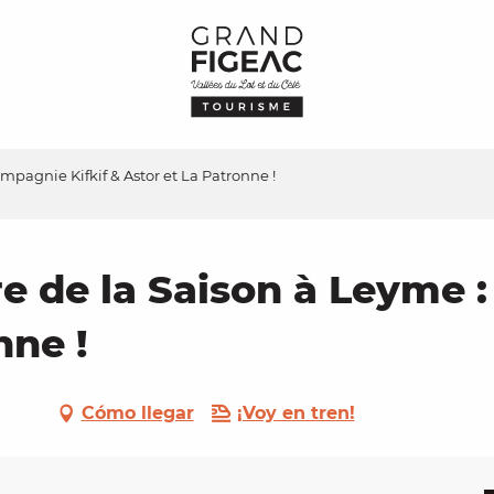
mpagnie Kifkif & Astor et La Patronne !
e de la Saison à Leyme 
nne !
Cómo llegar
¡Voy en tren!