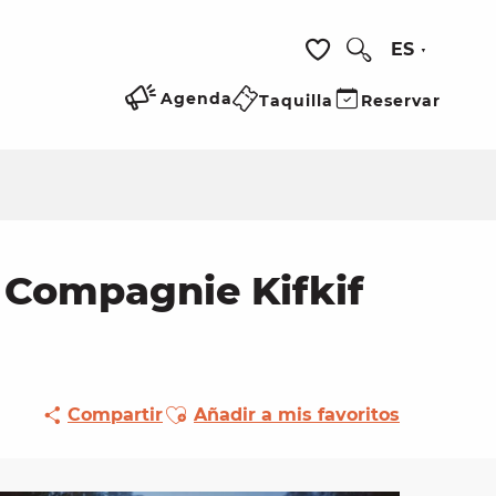
ES
Buscar
Voir les favoris
Agenda
Taquilla
Reservar
: Compagnie Kifkif
Ajouter aux favoris
Compartir
Añadir a mis favoritos