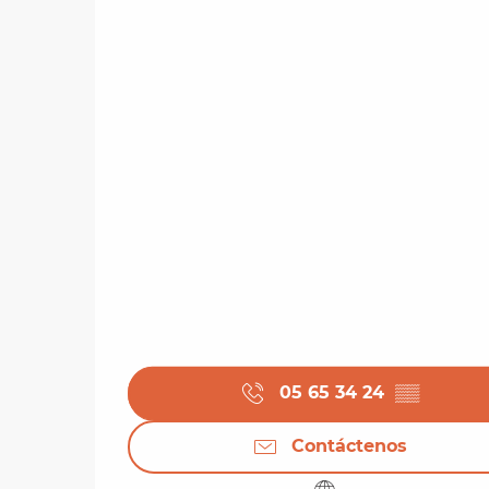
05 65 34 24
▒▒
Contáctenos