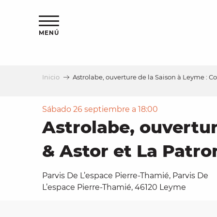
Aller
au
contenu
MENÚ
principal
Inicio
Astrolabe, ouverture de la Saison à Leyme : Co
a
Sábado 26 septiembre a 18:00
Astrolabe, ouvertur
& Astor et La Patro
Parvis De L’espace Pierre-Thamié, Parvis De
L’espace Pierre-Thamié, 46120 Leyme