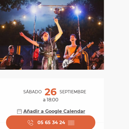
Horarios y datos de 
26
SÁBADO
SEPTIEMBRE
a 18:00
Añadir a Google Calendar
05 65 34 24
▒▒