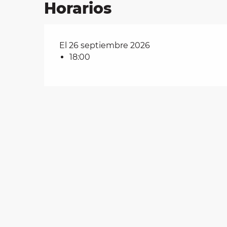
Horarios
les
El 26 septiembre 2026
ra
18:00
 y