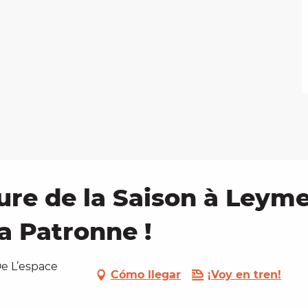
ure de la Saison à Leym
La Patronne !
De L’espace
Cómo llegar
¡Voy en tren!