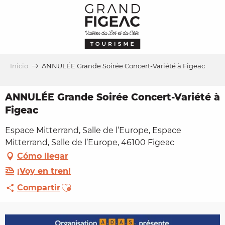
Aller
au
contenu
principal
Inicio
ANNULÉE Grande Soirée Concert-Variété à Figeac
ANNULÉE Grande Soirée Concert-Variété à
Figeac
Espace Mitterrand, Salle de l’Europe, Espace
Mitterrand, Salle de l’Europe, 46100 Figeac
Cómo llegar
¡Voy en tren!
Ajouter aux favoris
Compartir