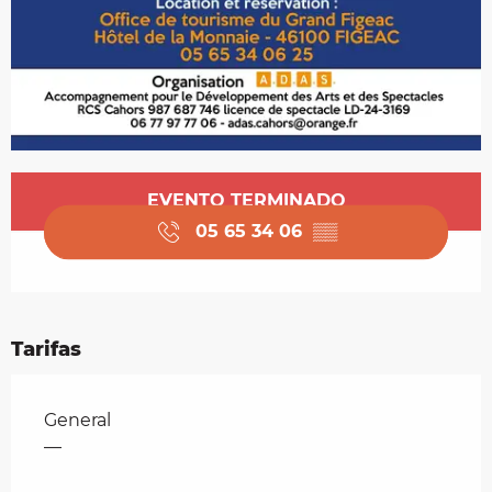
Horarios y datos de contacto
EVENTO TERMINADO
05 65 34 06
▒▒
Tarifas
Tarifas 2026
General
—