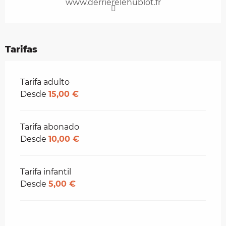
www.derrierelehublot.fr
Tarifas
Tarifas 2026
Tarifa adulto
Desde
15,00 €
Tarifa abonado
Desde
10,00 €
Tarifa infantil
Desde
5,00 €