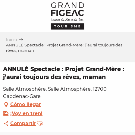
Aller
au
contenu
principal
Inicio
ANNULÉ Spectacle : Projet Grand-Mère : j’aurai toujours des
rêves, maman
ANNULÉ Spectacle : Projet Grand-Mère :
j’aurai toujours des rêves, maman
Salle Atmosphère, Salle Atmosphère, 12700
Capdenac-Gare
Cómo llegar
¡Voy en tren!
Ajouter aux favoris
Compartir