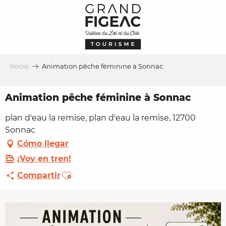
Aller
au
contenu
principal
Inicio
Animation pêche féminine à Sonnac
Animation pêche féminine à Sonnac
plan d'eau la remise, plan d'eau la remise, 12700
Sonnac
Cómo llegar
¡Voy en tren!
Ajouter aux favoris
Compartir