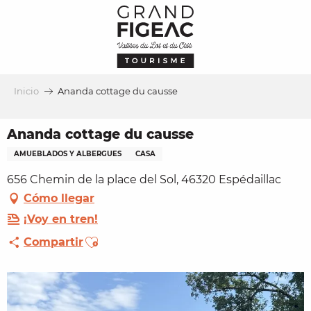
Aller
au
contenu
principal
Inicio
Ananda cottage du causse
Ananda cottage du causse
AMUEBLADOS Y ALBERGUES
CASA
656 Chemin de la place del Sol, 46320 Espédaillac
Cómo llegar
¡Voy en tren!
Ajouter aux favoris
Compartir