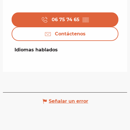
06 75 74 65
▒▒
Contáctenos
Idiomas hablados
Idiomas hablados
Señalar un error