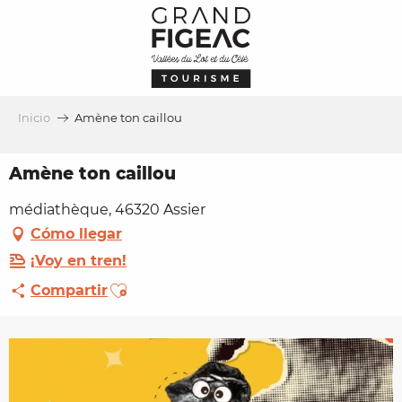
Aller
au
contenu
principal
Inicio
Amène ton caillou
Amène ton caillou
médiathèque, 46320 Assier
Cómo llegar
¡Voy en tren!
Ajouter aux favoris
Compartir