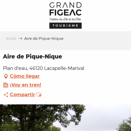
Aller
au
contenu
principal
Inicio
Aire de Pique-Nique
Aire de Pique-Nique
Plan d'eau, 46120 Lacapelle-Marival
Cómo llegar
¡Voy en tren!
Ajouter aux favoris
Compartir