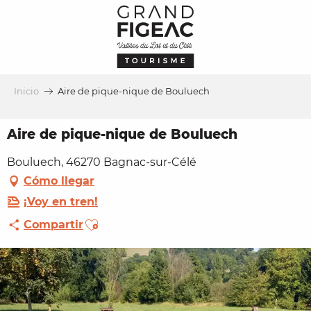
Aller
au
contenu
principal
Inicio
Aire de pique-nique de Bouluech
Aire de pique-nique de Bouluech
Bouluech, 46270 Bagnac-sur-Célé
Cómo llegar
¡Voy en tren!
Ajouter aux favoris
Compartir