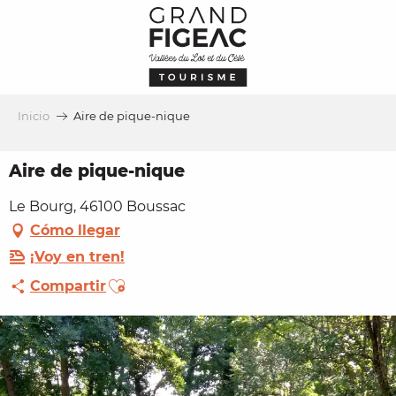
Aller
au
contenu
principal
Inicio
Aire de pique-nique
Aire de pique-nique
Le Bourg, 46100 Boussac
Cómo llegar
¡Voy en tren!
Ajouter aux favoris
Compartir