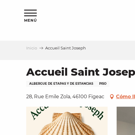
Aller
au
contenu
MENÚ
principal
Inicio
Accueil Saint Joseph
a
Accueil Saint Jose
ALBERGUE DE ETAPAS Y DE ESTANCIAS
PISO
28, Rue Emile Zola, 46100 Figeac
Cómo l