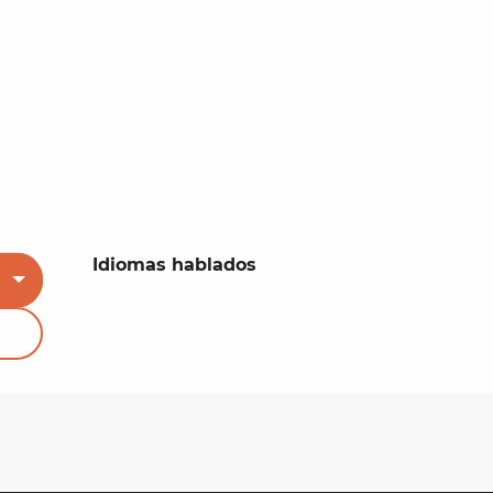
Idiomas hablados
Idiomas hablados