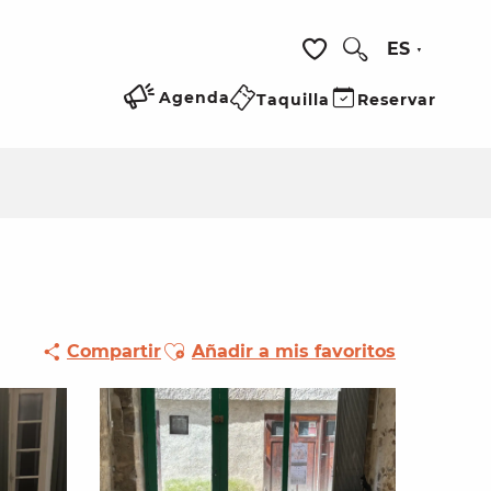
ES
Buscar
Voir les favoris
Agenda
Taquilla
Reservar
Ajouter aux favoris
Compartir
Añadir a mis favoritos