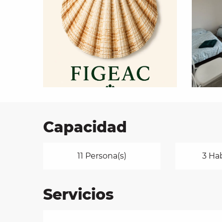
les
ra
 y
Capacidad
11 Persona(s)
3 Ha
Servicios