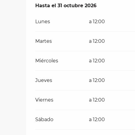
Del
Hasta el
21 mayo 2026
31 octubre 2026
al
31 octubre 2026
Lunes
a 12:00
Martes
a 12:00
Miércoles
a 12:00
Jueves
a 12:00
Viernes
a 12:00
Sábado
a 12:00