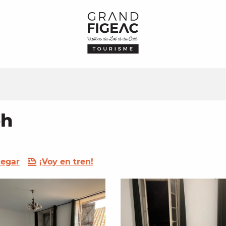
ph
legar
¡Voy en tren!