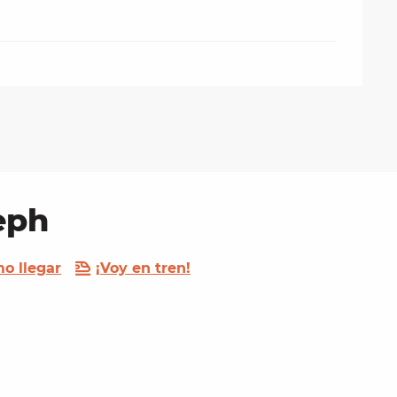
eph
o llegar
¡Voy en tren!