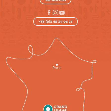
+33 (0)5 65 34 06 25
Paris
GRAND
FIGEAC