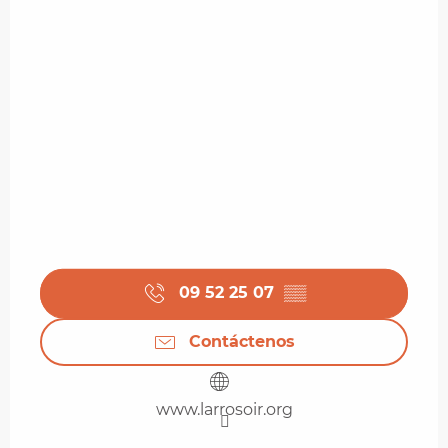
09 52 25 07
▒▒
Contáctenos
www.larrosoir.org