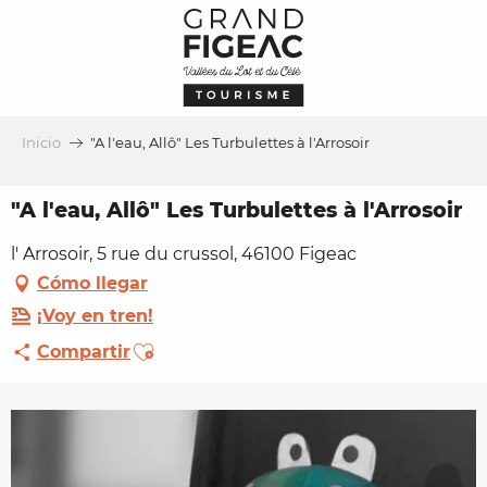
Aller
au
contenu
principal
Inicio
"A l'eau, Allô" Les Turbulettes à l'Arrosoir
"A l'eau, Allô" Les Turbulettes à l'Arrosoir
l' Arrosoir, 5 rue du crussol, 46100 Figeac
Cómo llegar
¡Voy en tren!
Ajouter aux favoris
Compartir