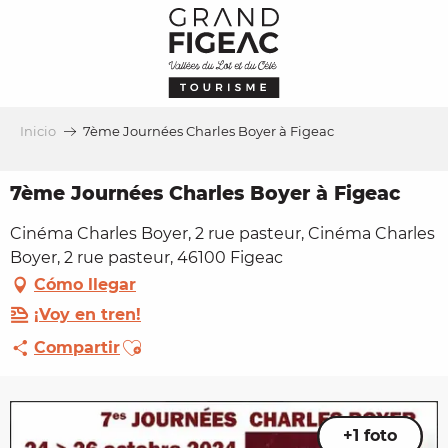
Aller
au
contenu
principal
Inicio
7ème Journées Charles Boyer à Figeac
7ème Journées Charles Boyer à Figeac
Cinéma Charles Boyer, 2 rue pasteur, Cinéma Charles
Boyer, 2 rue pasteur, 46100 Figeac
Cómo llegar
¡Voy en tren!
Ajouter aux favoris
Compartir
+1 foto