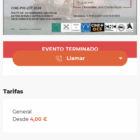
Horarios y datos de contacto
EVENTO TERMINADO
Llamar
Tarifas
Tarifas 2026
General
Desde
4,00 €