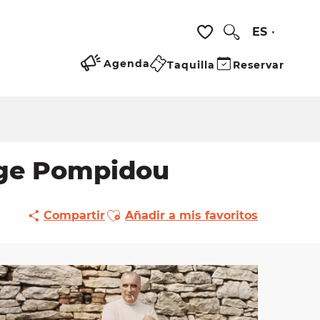
ES
Buscar
Voir les favoris
Agenda
Taquilla
Reservar
rge Pompidou
Ajouter aux favoris
Compartir
Añadir a mis favoritos