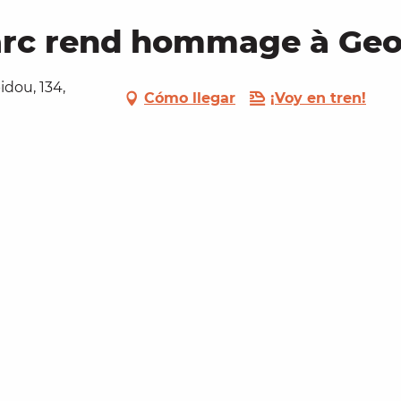
jarc rend hommage à G
dou, 134,
Cómo llegar
¡Voy en tren!