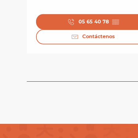
05 65 40 78
▒▒
Contáctenos