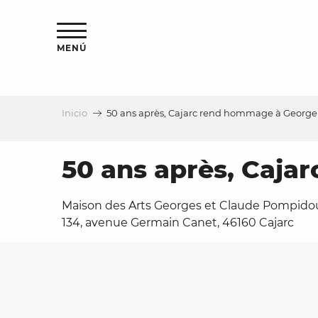
Aller
au
contenu
MENÚ
principal
Inicio
50 ans après, Cajarc rend hommage à Georg
a
50 ans après, Caj
Maison des Arts Georges et Claude Pompido
134, avenue Germain Canet, 46160 Cajarc