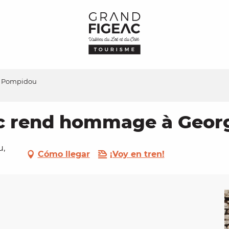
e Pompidou
arc rend hommage à Geo
u,
Cómo llegar
¡Voy en tren!