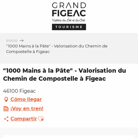
Aller
au
contenu
principal
Inicio
"1000 Mains à la Pâte" - Valorisation du Chemin de
Compostelle à Figeac
"1000 Mains à la Pâte" - Valorisation du
Chemin de Compostelle à Figeac
46100 Figeac
Cómo llegar
¡Voy en tren!
Ajouter aux favoris
Compartir