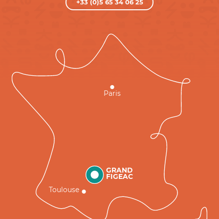
+33 (0)5 65 34 06 25
Paris
GRAND
FIGEAC
Toulouse