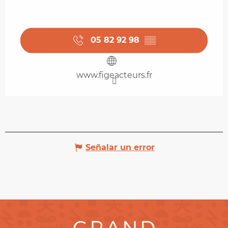
05 82 92 98
▒▒
www.figeacteurs.fr
Señalar un error