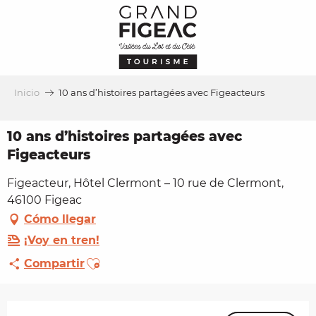
Aller
au
contenu
principal
Inicio
10 ans d’histoires partagées avec Figeacteurs
10 ans d’histoires partagées avec
Figeacteurs
Figeacteur, Hôtel Clermont – 10 rue de Clermont,
46100 Figeac
Cómo llegar
¡Voy en tren!
Ajouter aux favoris
Compartir