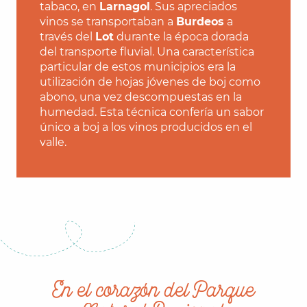
tabaco, en
Larnagol
. Sus apreciados
vinos se transportaban a
Burdeos
a
través del
Lot
durante la época dorada
del transporte fluvial. Una característica
particular de estos municipios era la
utilización de hojas jóvenes de boj como
abono, una vez descompuestas en la
humedad. Esta técnica confería un sabor
único a boj a los vinos producidos en el
valle.
En el corazón del Parque