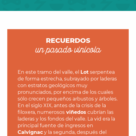
RECUERDOS
un pasado vinícola
En este tramo del valle, el
Lot
serpentea
de forma estrecha, subrayado por laderas
con estratos geológicos muy
pronunciados, por encima de los cuales
sólo crecen pequeños arbustos y árboles.
En el siglo XIX, antes de la crisis de la
filoxera, numerosos
viñedos
cubrían las
laderas y los fondos del valle. La vid era la
principal fuente de ingresos en
Calvignac
y la segunda, después del