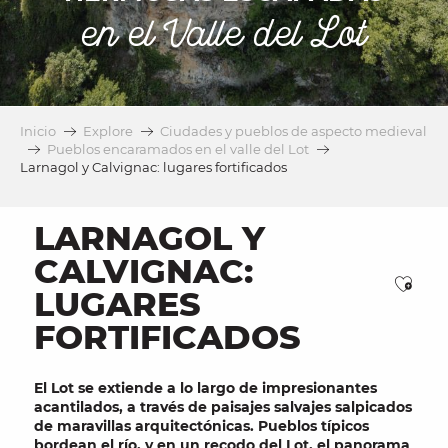
en el Valle del Lot
Inicio
Explore
Ciudades y pueblos de aspecto medieval
Pueblos encaramados en el valle del Lot
Larnagol y Calvignac: lugares fortificados
LARNAGOL Y
CALVIGNAC:
Ajou
LUGARES
FORTIFICADOS
El Lot se extiende a lo largo de impresionantes
acantilados, a través de paisajes salvajes salpicados
de maravillas arquitectónicas. Pueblos típicos
bordean el río, y en un recodo del Lot, el panorama