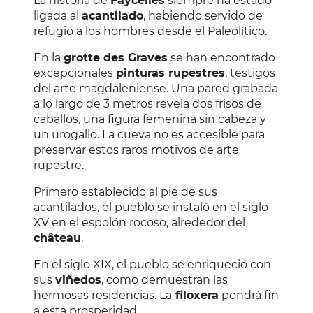
La historia de
Faycelles
siempre ha estado
ligada al
acantilado
, habiendo servido de
refugio a los hombres desde el Paleolítico.
En la
grotte des Graves
se han encontrado
excepcionales
pinturas rupestres
, testigos
del arte magdaleniense. Una pared grabada
a lo largo de 3 metros revela dos frisos de
caballos, una figura femenina sin cabeza y
un urogallo. La cueva no es accesible para
preservar estos raros motivos de arte
rupestre.
Primero establecido al pie de sus
acantilados, el pueblo se instaló en el siglo
XV en el espolón rocoso, alrededor del
château
.
En el siglo XIX, el pueblo se enriqueció con
sus
viñedos
, como demuestran las
hermosas residencias. La
filoxera
pondrá fin
a esta prosperidad.