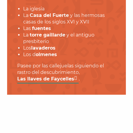
La iglesia
La
Casa del Fuerte
y las hermosas
casas de los siglos XVI y XVII
Las
fuentes
La
torre gaillarde
y el antiguo
presbiterio
Los
lavaderos
Los d
olmenes
Pasee por las callejuelas siguiendo el
rastro del descubrimiento,
Las llaves de Faycelles
.