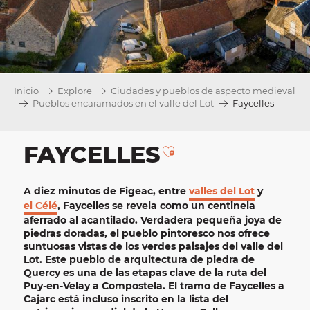
Inicio
Explore
Ciudades y pueblos de aspecto medieval
Pueblos encaramados en el valle del Lot
Faycelles
FAYCELLES
Ajouter aux favori
A diez minutos de Figeac, entre
valles del Lot
y
el Célé
, Faycelles se revela como un centinela
aferrado al acantilado. Verdadera pequeña joya de
piedras doradas, el
pueblo pintoresco
nos ofrece
suntuosas vistas de los verdes paisajes del
valle del
Lot
. Este pueblo de arquitectura de piedra de
Quercy es una de las etapas clave de la ruta del
Puy-en-Velay a Compostela. El tramo de Faycelles a
Cajarc está incluso inscrito en la lista del