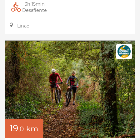
3h 15min
Desafiente
Linac
19
km
,0