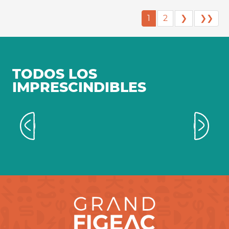
1
2
❯
❯❯
TODOS LOS
IMPRESCINDIBLES
Valle secreto del Célé