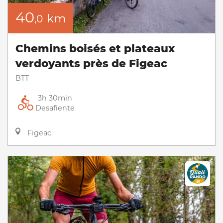
40
km
,0
Chemins boisés et plateaux
verdoyants près de Figeac
BTT
3h 30min
Desafiente
Figeac