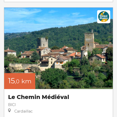
15
km
,0
Le Chemin Médiéval
BICI
Cardaillac