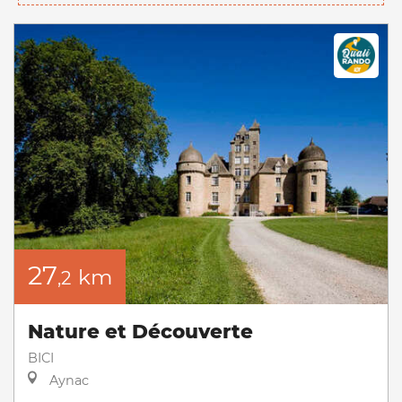
27
km
,2
Nature et Découverte
BICI
Aynac