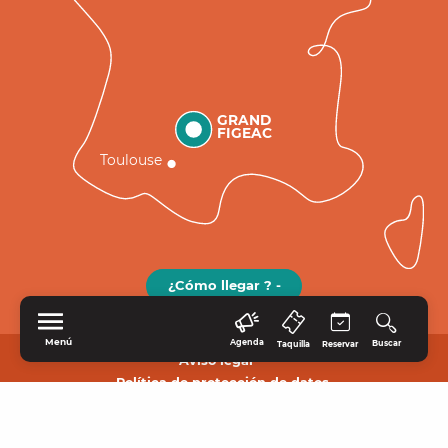
GRAND
FIGEAC
Toulouse
¿Cómo llegar ? -
Menú
Agenda
Buscar
Taquilla
Reservar
Aviso legal
Política de protección de datos.
INICIO