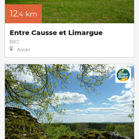
12
km
,4
Entre Causse et Limargue
BICI
Assier