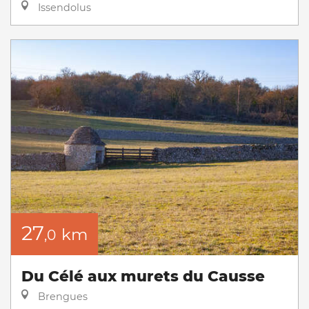
Issendolus
27
km
,0
Du Célé aux murets du Causse
Brengues