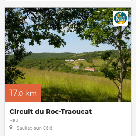
17
km
,0
Circuit du Roc-Traoucat
BICI
Sauliac-sur-Célé