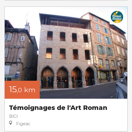
15
km
,0
Témoignages de l'Art Roman
BICI
Figeac