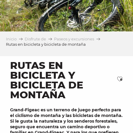
Inicio
Disfrute de
Paseos y excursiones
Rutas en bicicleta y bicicleta de montaña
RUTAS EN
BICICLETA Y
Ajou
BICICLETA DE
MONTAÑA
Grand-Figeac es un terreno de juego perfecto para
el
ciclismo de
montaña
y
las bicicletas de montaña
.
Si le gusta la naturaleza y los
senderos forestales
,
seguro que encuentra un
camino deportivo
o
familiar
en Grand-Figeac. Y para los que prefieren