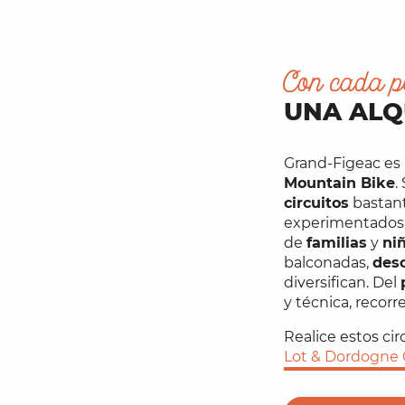
Con cada p
UNA ALQ
Grand-Figeac es 
Mountain Bike
.
circuitos
bastan
experimentados, 
de
familias
y
ni
balconadas,
des
diversifican. Del
y técnica, recorr
Realice estos cir
Lot & Dordogne C