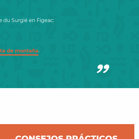
e du Surgié en Figeac:
leta de montaña
.
CONSEJOS PRÁCTICOS