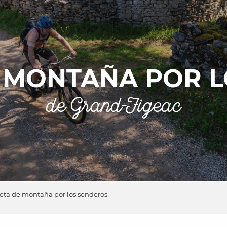
E MONTAÑA POR 
de Grand-Figeac
leta de montaña por los senderos