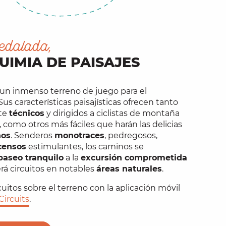
edalada,
UIMIA DE PAISAJES
un inmenso terreno de juego para el
 Sus características paisajísticas ofrecen tanto
te
técnicos
y dirigidos a ciclistas de montaña
como otros más fáciles que harán las delicias
ños
. Senderos
monotraces
, pedregosos,
censos
estimulantes, los caminos se
paseo tranquilo
a la
excursión comprometida
erá circuitos en notables
áreas naturales
.
cuitos sobre el terreno con la aplicación móvil
ircuits
.