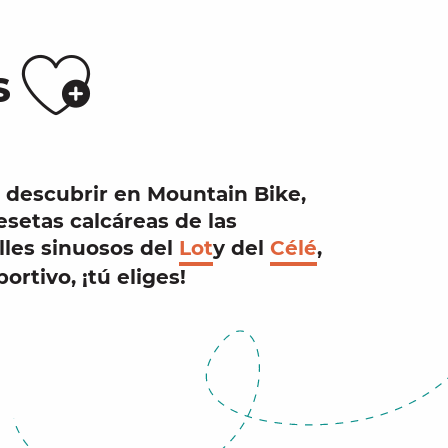
Ajouter a
S
 descubrir en
Mountain Bike
,
mesetas calcáreas de las
lles sinuosos del
Lot
y del
Célé
,
ortivo, ¡tú eliges!