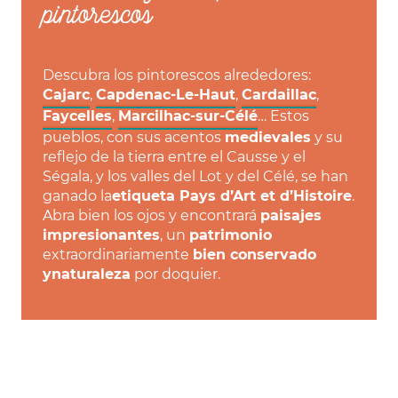
pintorescos
Descubra los pintorescos alrededores:
Cajarc
,
Capdenac-Le-Haut
,
Cardaillac
,
Faycelles
,
Marcilhac-sur-Célé
… Estos
pueblos, con sus acentos
medievales
y su
reflejo de la tierra entre el Causse y el
Ségala, y los valles del Lot y del Célé, se han
ganado la
etiqueta Pays d’Art et d’Histoire
.
Abra bien los ojos y encontrará
paisajes
impresionantes
, un
patrimonio
extraordinariamente
bien conservado
y
naturaleza
por doquier.