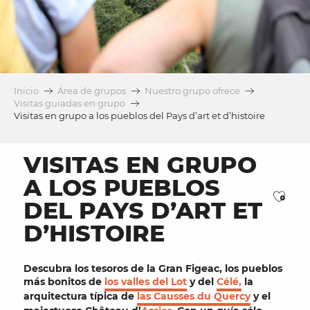
Inicio
Área de grupos
Nuestro grupo ofrece
Visitas guiadas en grupo
Visitas en grupo a los pueblos del Pays d’art et d’histoire
VISITAS EN GRUPO
A LOS PUEBLOS
Ajou
DEL PAYS D’ART ET
D’HISTOIRE
Descubra los
tesoros de
la Gran Figeac
, los
pueblos
más bonitos de
los valles del Lot
y del
Célé,
la
arquitectura típica de
las Causses du Quercy
y el