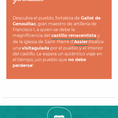
Descubra el pueblo, fortaleza de
Galiot de
Genouillac
, gran maestro de artillería de
Francisco I, a quien se debe la
magnificencia del
castillo renacentista
y
de la iglesia de Saint-Pierre d’
Assier
.Realice
una
visita
guiada
por el pueblo y el interior
del castillo. Le espera un auténtico viaje en
el tiempo, ¡un pueblo que
no debe
perderse
!