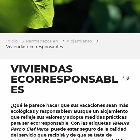
Inicio
Permanezca en
Alojamiento
Viviendas ecorresponsables
VIVIENDAS
ECORRESPONSABL
Ajou
ES
¿Qué le parece hacer que sus
vacaciones
sean más
ecológicas
y
responsables
? Busque un alojamiento
que refleje sus
valores
y adopte medidas prácticas
para
ser ecorresponsable
. Con
las etiquetas
Valeurs
Parc
o
Clef Verte
, puede estar seguro de la calidad
del servicio que recibirá y de que se trata de