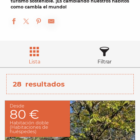
turismo sostenible
. ¡Es cambiando nuestros hábitos
como cambia el mundo!
Lista
Filtrar
28
resultados
Desde
80 €
Habitación doble
(Habitaciones de
huéspedes)