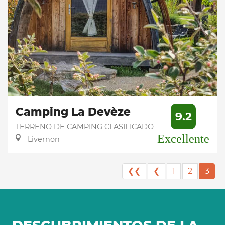
Camping La Devèze
9.2
TERRENO DE CAMPING CLASIFICADO
Excellente
Livernon
❮❮
❮
1
2
3