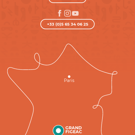
+33 (0)5 65 34 06 25
Paris
GRAND
FIGEAC