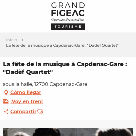
Aller
au
contenu
principal
Inicio
La fête de la musique à Capdenac-Gare : "Dadèf Quartet"
La fête de la musique à Capdenac-Gare :
"Dadèf Quartet"
sous la halle, 12700 Capdenac-Gare
Cómo llegar
¡Voy en tren!
Ajouter aux favoris
Compartir