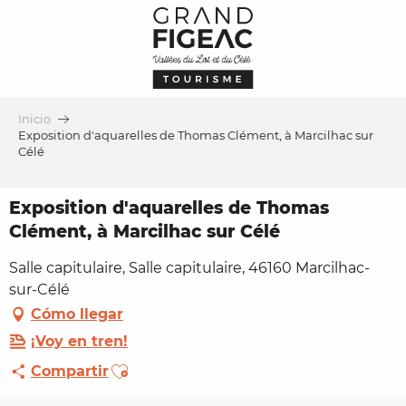
Aller
au
contenu
principal
Inicio
Exposition d'aquarelles de Thomas Clément, à Marcilhac sur
Célé
Exposition d'aquarelles de Thomas
Clément, à Marcilhac sur Célé
Salle capitulaire, Salle capitulaire, 46160 Marcilhac-
sur-Célé
Cómo llegar
¡Voy en tren!
Ajouter aux favoris
Compartir