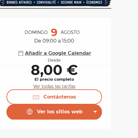
Horarios y datos de 
9
DOMINGO
AGOSTO
De 09:00 a 15:00
Añadir a Google Calendar
Desde
8,00 €
El precio completo
Ver todas las tarifas
Contáctenos
Ver los sitios web