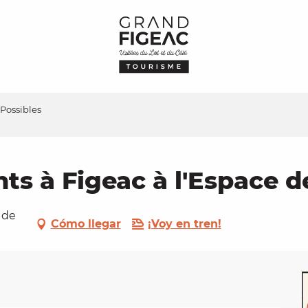
 Possibles
ts à Figeac à l'Espace d
 de
Cómo llegar
¡Voy en tren!