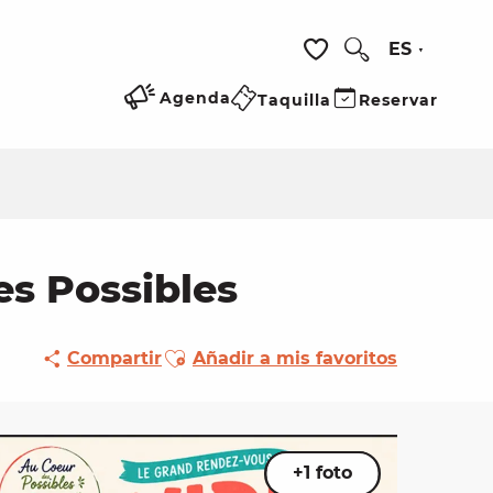
ES
Buscar
Voir les favoris
Agenda
Taquilla
Reservar
es Possibles
Ajouter aux favoris
Compartir
Añadir a mis favoritos
+1 foto