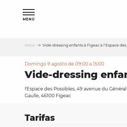
Aller
au
contenu
MENÚ
principal
Inicio
Vide-dressing enfants à Figeac à l'Espace des
a
Domingo 9 agosto de 09:00 a 15:00
Vide-dressing enfan
l'Espace des Possibles, 49 avenue du Général
Gaulle, 46100 Figeac
Tarifas