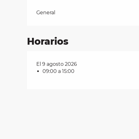
Tarifas 2026
General
les
ra
 y
Horarios
El 9 agosto 2026
09:00 a 15:00