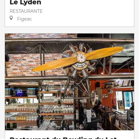
Le Lyden
RESTAURANTE
Figeac