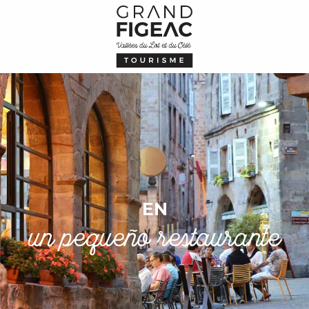
Aller
au
contenu
principal
EN
un pequeño restaurante