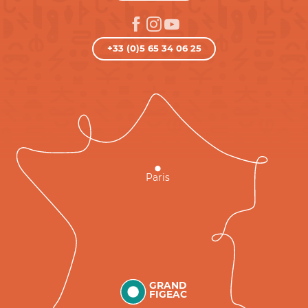
+33 (0)5 65 34 06 25
Paris
GRAND
FIGEAC