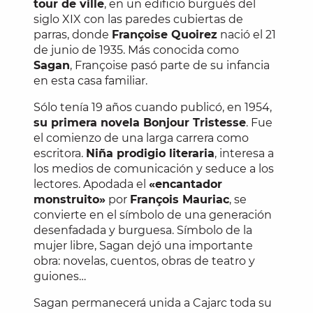
tour de ville
, en un edificio burgués del
siglo XIX con las paredes cubiertas de
parras, donde
Françoise Quoirez
nació el 21
de junio de 1935. Más conocida como
Sagan
, Françoise pasó parte de su infancia
en esta casa familiar.
Sólo tenía 19 años cuando publicó, en 1954,
su primera novela Bonjour Tristesse
. Fue
el comienzo de una larga carrera como
escritora.
Niña prodigio literaria
, interesa a
los medios de comunicación y seduce a los
lectores. Apodada el
«encantador
monstruito»
por
François Mauriac
, se
convierte en el símbolo de una generación
desenfadada y burguesa. Símbolo de la
mujer libre, Sagan dejó una importante
obra: novelas, cuentos, obras de teatro y
guiones…
Sagan permanecerá unida a Cajarc toda su